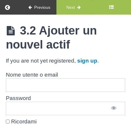
Return to course: mainsim GMAO Expert – FRA
Previous
Next
Unité
3.
Reproduire
mainsim
3.2 Ajouter un
GMAO
son
Expert -
organisation
nouvel actif
FRA
et
consolider
les
If you are not yet registered,
sign up
.
informations
Nome utente o email
3.1
Recenser
et
organiser
Password
les actifs
dans le
fichier
maître
Ricordami
3.2
Ajouter
un