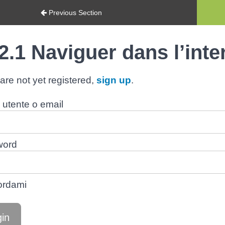
Previous Section
2.1 Naviguer dans l’inte
 are not yet registered,
sign up
.
utente o email
word
ordami