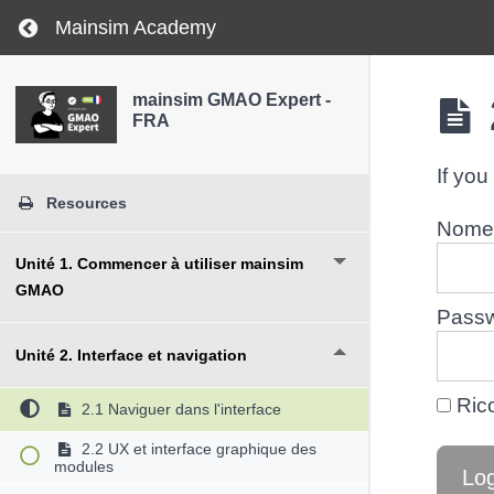
Return to course: mainsim GMAO Expert – FRA
Mainsim Academy
mainsim GMAO Expert -
FRA
If you
Resources
Nome 
Unité 1. Commencer à utiliser mainsim
GMAO
Pass
Unité 2. Interface et navigation
Ric
2.1 Naviguer dans l'interface
2.2 UX et interface graphique des
modules