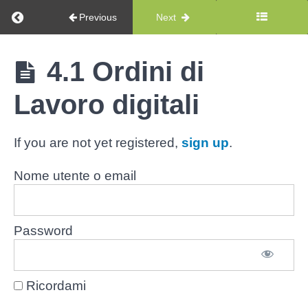
Return to course: mainsim CMMS Expert – ITA
propria
Previous
Next
organizzazione
e
mainsim
4.1 Ordini di
consolidare
CMMS
le
Expert -
Lavoro digitali
informazioni
ITA
Unità
If you are not yet registered,
sign up
.
4.
Gestire
Nome utente o email
il
ticketing
e
Password
gli
interventi
Ricordami
4.1
Ordini