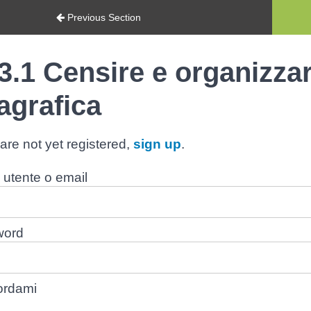
Previous Section
3.1 Censire e organizzare
agrafica
 are not yet registered,
sign up
.
utente o email
word
ordami