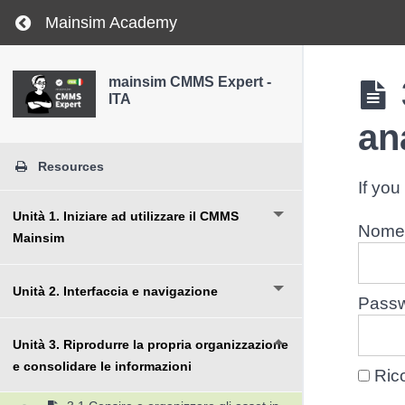
Return to course: mainsim CMMS Expert – ITA
Mainsim Academy
mainsim CMMS Expert -
ITA
an
Resources
If you
Unità 1. Iniziare ad utilizzare il CMMS
Nome 
Mainsim
Unità 2. Interfaccia e navigazione
Pass
Unità 3. Riprodurre la propria organizzazione
e consolidare le informazioni
Ric