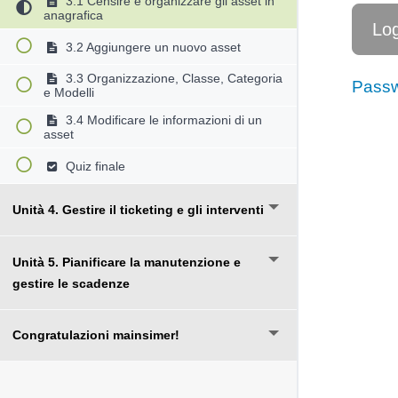
3.1 Censire e organizzare gli asset in
anagrafica
3.2 Aggiungere un nuovo asset
3.3 Organizzazione, Classe, Categoria
Passw
e Modelli
3.4 Modificare le informazioni di un
asset
Quiz finale
Unità 4. Gestire il ticketing e gli interventi
Unità 5. Pianificare la manutenzione e
gestire le scadenze
Congratulazioni mainsimer!